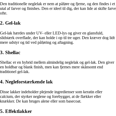
Den traditionelle neglelak er nem at påføre og fjerne, og den findes i et
utal af farver og finishes. Den er ideel til dig, der kan lide at skifte farve
ofte.
2. Gel-lak
Gel-lak hærdes under UV- eller LED-lys og giver en glansfuld,
slidstærk overflade, der kan holde i op til tre uger. Den kræver dog lidt
mere udstyr og tid ved påføring og aftagning.
3. Shellac
Shellac er en hybrid mellem almindelig neglelak og gel-lak. Den giver
en holdbar og blank finish, men kan fjernes mere skånsomt end
traditionel gel-lak.
4. Negleforstærkende lak
Disse lakker indeholder plejende ingredienser som keratin eller
calcium, der styrker neglene og forebygger, at de flækker eller
knækker. De kan bruges alene eller som basecoat.
5. Effektlakker