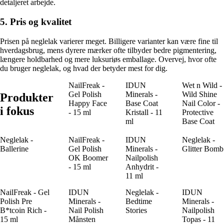
detaljeret arbejde.
5. Pris og kvalitet
Prisen på neglelak varierer meget. Billigere varianter kan være fine til
hverdagsbrug, mens dyrere mærker ofte tilbyder bedre pigmentering,
længere holdbarhed og mere luksuriøs emballage. Overvej, hvor ofte
du bruger neglelak, og hvad der betyder mest for dig.
NailFreak -
IDUN
Wet n Wild -
Gel Polish
Minerals -
Wild Shine
Produkter
Happy Face
Base Coat
Nail Color -
i fokus
- 15 ml
Kristall - 11
Protective
ml
Base Coat
Neglelak -
NailFreak -
IDUN
Neglelak -
Ballerine
Gel Polish
Minerals -
Glitter Bomb
OK Boomer
Nailpolish
- 15 ml
Anhydrit -
11 ml
NailFreak - Gel
IDUN
Neglelak -
IDUN
Polish Pre
Minerals -
Bedtime
Minerals -
B*tcoin Rich -
Nail Polish
Stories
Nailpolish
15 ml
Månsten
Topas - 11