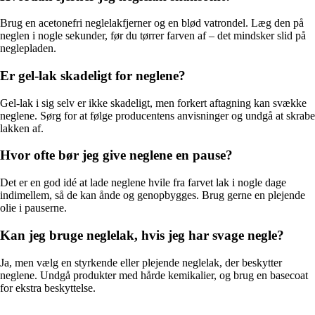
Brug en acetonefri neglelakfjerner og en blød vatrondel. Læg den på
neglen i nogle sekunder, før du tørrer farven af – det mindsker slid på
neglepladen.
Er gel-lak skadeligt for neglene?
Gel-lak i sig selv er ikke skadeligt, men forkert aftagning kan svække
neglene. Sørg for at følge producentens anvisninger og undgå at skrabe
lakken af.
Hvor ofte bør jeg give neglene en pause?
Det er en god idé at lade neglene hvile fra farvet lak i nogle dage
indimellem, så de kan ånde og genopbygges. Brug gerne en plejende
olie i pauserne.
Kan jeg bruge neglelak, hvis jeg har svage negle?
Ja, men vælg en styrkende eller plejende neglelak, der beskytter
neglene. Undgå produkter med hårde kemikalier, og brug en basecoat
for ekstra beskyttelse.