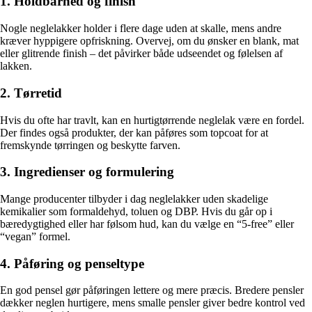
1. Holdbarhed og finish
Nogle neglelakker holder i flere dage uden at skalle, mens andre
kræver hyppigere opfriskning. Overvej, om du ønsker en blank, mat
eller glitrende finish – det påvirker både udseendet og følelsen af
lakken.
2. Tørretid
Hvis du ofte har travlt, kan en hurtigtørrende neglelak være en fordel.
Der findes også produkter, der kan påføres som topcoat for at
fremskynde tørringen og beskytte farven.
3. Ingredienser og formulering
Mange producenter tilbyder i dag neglelakker uden skadelige
kemikalier som formaldehyd, toluen og DBP. Hvis du går op i
bæredygtighed eller har følsom hud, kan du vælge en “5-free” eller
“vegan” formel.
4. Påføring og penseltype
En god pensel gør påføringen lettere og mere præcis. Bredere pensler
dækker neglen hurtigere, mens smalle pensler giver bedre kontrol ved