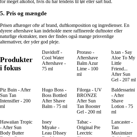
for meget alkohol, hvis du har tendens til tør eller sart hud.
5. Pris og mængde
Prisen afhænger ofte af brand, duftkomposition og ingredienser. En
dyrere aftershave kan indeholde mere raffinerede duftnoter eller
naturlige ekstrakter, men der findes også mange prisvenlige
alternativer, der yder god pleje.
Davidoff -
Proraso -
b.tan - Say
Cool Water
Aftershave
Aloe To My
Produkter
Aftershave -
Balm Azur
Little
i fokus
75 ml
Lime - 100
Friend...
ml
After Sun
Gel - 207 ml
Piz Buin - After
Hugo Boss -
Filorga - UV
Baldessarini
Sun Tan
Boss Bottled
BRONZE
- After
Intensifier - 200
After Shave
After Sun
Shave
ml
Balm - 75 ml
Tan Booster
Lotion - 75
Gel - 200 ml
ml
Hawaiian Tropic
Issey
Tabac -
Lancaster -
- After Sun
Miyake -
Original Pre
Tan
Body Butter
Leau DIssey
Leectric
Maximizer