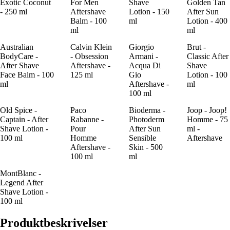
Exotic Coconut
For Men
Shave
Golden Tan
- 250 ml
Aftershave
Lotion - 150
After Sun
Balm - 100
ml
Lotion - 400
ml
ml
Australian
Calvin Klein
Giorgio
Brut -
BodyCare -
- Obsession
Armani -
Classic After
After Shave
Aftershave -
Acqua Di
Shave
Face Balm - 100
125 ml
Gio
Lotion - 100
ml
Aftershave -
ml
100 ml
Old Spice -
Paco
Bioderma -
Joop - Joop!
Captain - After
Rabanne -
Photoderm
Homme - 75
Shave Lotion -
Pour
After Sun
ml -
100 ml
Homme
Sensible
Aftershave
Aftershave -
Skin - 500
100 ml
ml
MontBlanc -
Legend After
Shave Lotion -
100 ml
Produktbeskrivelser