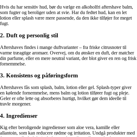
Hvis du har sensitiv hud, bør du vælge en alkoholfri aftershave balm,
som fugter og beroliger uden at svie. Har du fedtet hud, kan en let
lotion eller splash være mere passende, da den ikke tilføjer for meget
fugt.
2. Duft og personlig stil
Aftershaves findes i mange duftvarianter – fra friske citrusnoter til
varme træagtige aromaer. Overvej, om du ønsker en duft, der matcher
din parfume, eller en mere neutral variant, der blot giver en ren og frisk
fornemmelse.
3. Konsistens og påføringsform
Aftershaves fås som splash, balm, lotion eller gel. Splash-typer giver
en kølende fornemmelse, mens balm og lotion tilfører fugt og pleje.
Geler er ofte lette og absorberes hurtigt, hvilket gør dem ideelle til
travle morgener.
4. Ingredienser
Kig efter beroligende ingredienser som aloe vera, kamille eller
allantoin, som kan reducere rødme og irritation. Undgå produkter med