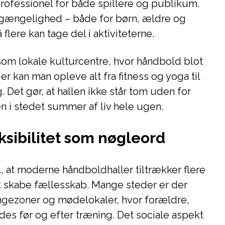
ofessionel for både spillere og publikum.
ilgængelighed – både for børn, ældre og
lere kan tage del i aktiviteterne.
 som lokale kulturcentre, hvor håndbold blot
er kan man opleve alt fra fitness og yoga til
 Det gør, at hallen ikke står tom uden for
n i stedet summer af liv hele ugen.
ksibilitet som nøgleord
il, at moderne håndboldhaller tiltrækker flere
at skabe fællesskab. Mange steder er der
ngezoner og mødelokaler, hvor forældre,
ødes før og efter træning. Det sociale aspekt