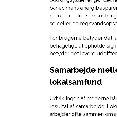
bookingsystemer gør det ne
baner, mens energibespare
reducerer driftsomkostninge
solceller og regnvandsopsam
For brugerne betyder det, a
behagelige at opholde sig 
betyder det lavere udgifter
Samarbejde mell
lokalsamfund
Udviklingen af moderne hånd
resultat af samarbejde. Lok
arbejder ofte sammen om at